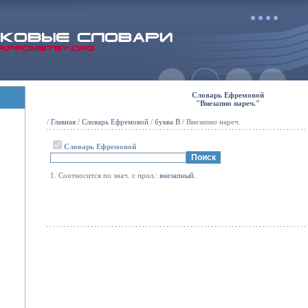
Словарь Ефремовой
"Внезапно нареч."
/
Главная
/
Словарь Ефремовой
/
буква В
/ Внезапно нареч.
Словарь Ефремовой
1. Соотносится по знач. с прил.:
внезапный
.