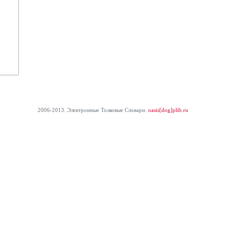
2006-2013. Электронные Толковые Cловари.
oasis[dog]plib.ru