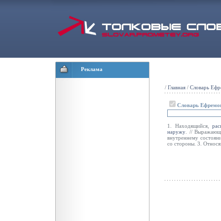
Реклама
/
Главная
/
Словарь Ефр
Словарь Ефремо
1. Находящийся,
ра
наружу
. // Выражаю
внутреннему состоян
со стороны. 3. Относ