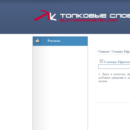
Реклама
/
Главная
/
Словарь Ефр
Словарь Ефремо
1. Быть в наличии,
и
добывая
средства
к ж
жизни.