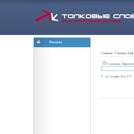
Реклама
/
Главная
/
Словарь Ефр
Словарь Ефремо
1. см.
только
бы (1*).