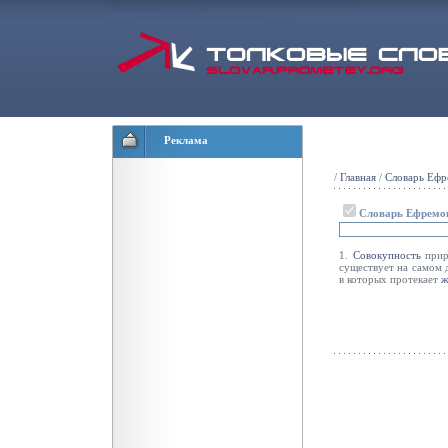
Реклама
/
Главная
/
Словарь Ефр
Словарь Ефремо
1.
Совокупность
прир
существует на самом 
в которых протекает
ж