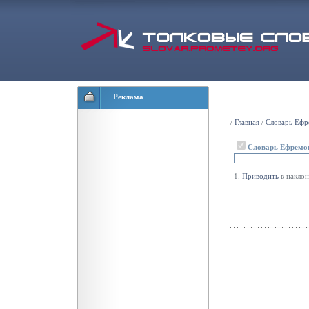
Реклама
/
Главная
/
Словарь Ефр
Словарь Ефремо
1.
Приводить
в накло