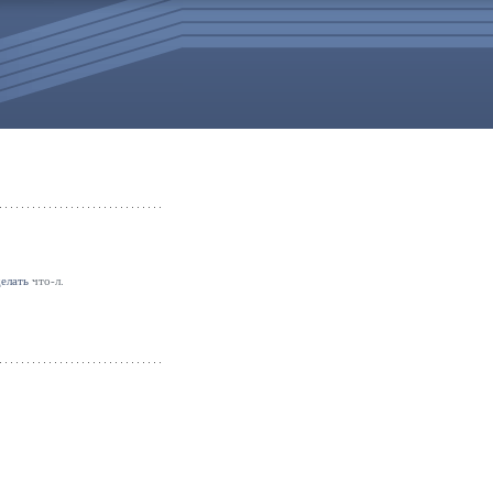
делать
что-л.