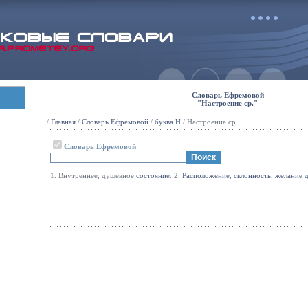
Словарь Ефремовой
"Настроение ср."
/
Главная
/
Словарь Ефремовой
/
буква Н
/ Настроение ср.
Словарь Ефремовой
1. Внутреннее, душевное
состояние
. 2.
Расположение
,
склонность
,
желание