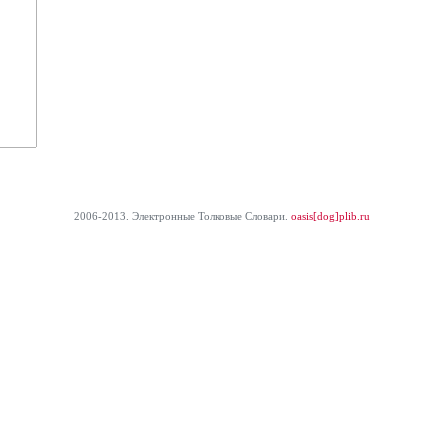
2006-2013. Электронные Толковые Cловари.
oasis[dog]plib.ru