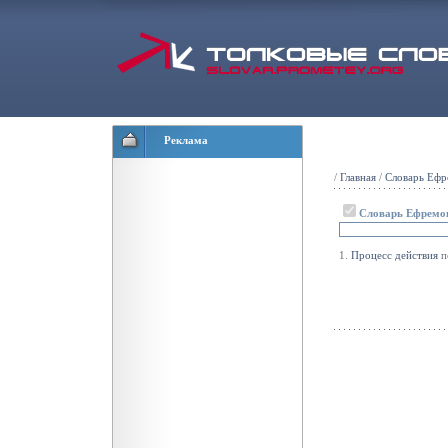
Реклама
/
Главная
/
Словарь Ефр
Словарь Ефремо
1.
Процесс
действия
по