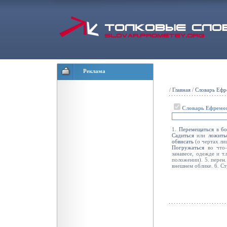
Реклама
/
Главная
/
Словарь Ефр
Словарь Ефремо
1.
Перемещаться
в
бо
Садиться
или
ложить
обвисать
(о чертах лиц
Погружаться
во что-
занавесе, одежде и т.
положении). 5. перен
внешнем облике. 6. Стр