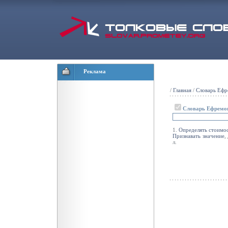
Реклама
/
Главная
/
Словарь Ефр
Словарь Ефремо
1.
Определять
стоимо
Признавать
значение
,
л.