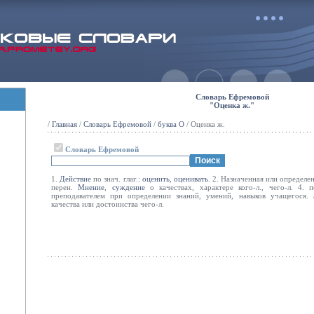
Словарь Ефремовой
"Оценка ж."
/
Главная
/
Словарь Ефремовой
/
буква О
/ Оценка ж.
Словарь Ефремовой
1.
Действие
по знач. глаг.:
оценить
,
оценивать
. 2. Назначенная или определе
перен.
Мнение
,
суждение
о качествах, характере кого-л., чего-л. 4. 
преподавателем при определении знаний, умений, навыков учащегося.
качества или достоинства чего-л.