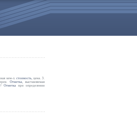
нная кем-л.
стоимость
, цена. 3.
перен.
Отметка
, выставляемая
 //
Отметка
при определении