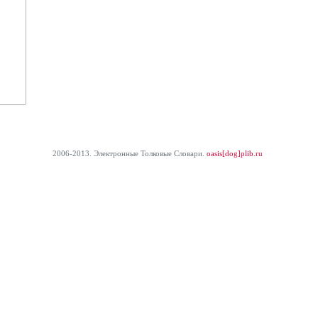
2006-2013. Электронные Толковые Cловари.
oasis[dog]plib.ru