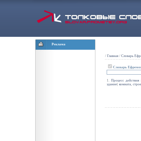
Реклама
/
Главная
/
Словарь Ефр
Словарь Ефремо
1.
Процесс
действия
п
здание
(
комната
,
стро