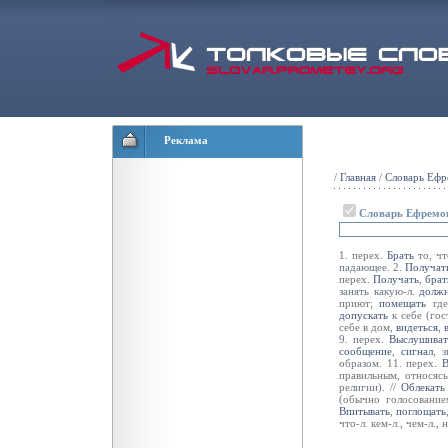
Реклама
/
Главная
/
Словарь Ефр
Словарь Ефремо
1. перех.
Брать
то, что
падающее. 2.
Получат
перех.
Получать
,
брат
занять какую-л.
долж
приют;
помещать
где
допускать
к себе (гост
себе в дом,
видеться
,
9. перех.
Выслушиват
сообщение
,
сигнал
, 
образом. 11. перех.
В
правильным, относяс
религии). //
Облекать
(обычно голосование
Впитывать
,
поглощать
что-л. кем-л., чем-л.,