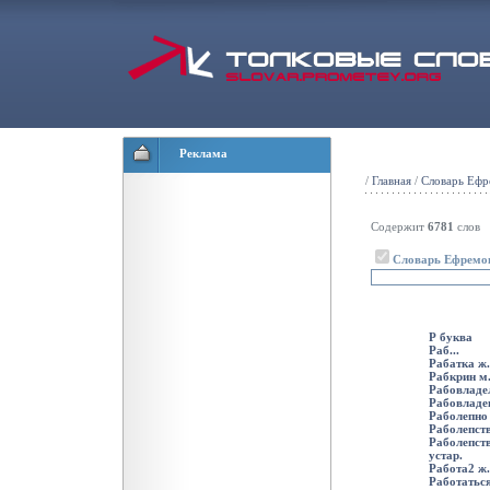
Реклама
/
Главная
/
Словарь Ефр
Содержит
6781
слов
Словарь Ефремо
Р буква
Раб...
Рабатка ж.
Рабкрин м
Рабовладел
Рабовладен
Раболепно 
Раболепств
Раболепств
устар.
Работа2 ж.
Работаться