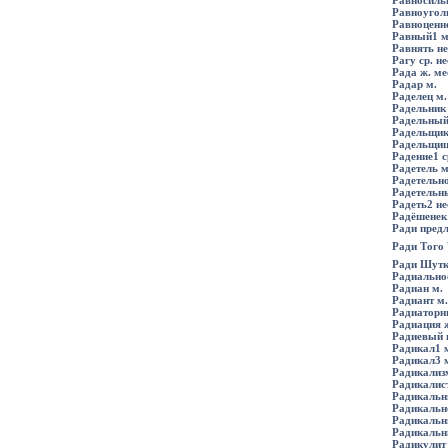
Равносиль
Равноугол
Равноценно
Равный1 м.
Равнять не
Рагу ср. не
Рада ж. ме
Радар м.
Раделец м.
Радельник 
Радельный1
Радельщик1
Радельщица
Радение1 с
Радетель м
Радетельно
Радетельны
Радеть2 нес
Радёшенек 
Ради пред
Ради Того 
Ради Шутк
Радиально
Радиан м.
Радиант м.
Радиаторн
Радиация 
Радиевый 
Радикал1 
Радикал3 
Радикализ
Радикалист
Радикальни
Радикальн
Радикальн
Радикальн
Радикулит