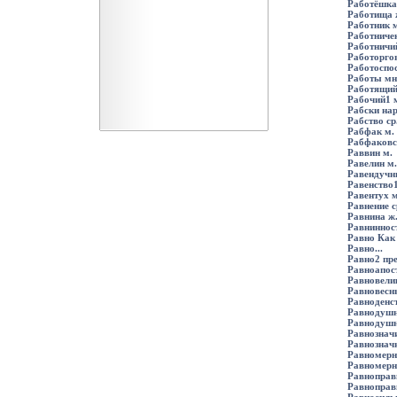
Работёшка 
Работища ж
Работник м
Работничек
Работничий
Работоргов
Работоспос
Работы мн
Работящий 
Рабочий1 
Рабски нар
Рабство ср
Рабфак м.
Рабфаковс
Раввин м.
Равелин м.
Равендучн
Равенство1
Равентух м
Равнение с
Равнина ж
Равнинност
Равно Как
Равно...
Равно2 пр
Равноапос
Равновели
Равновесн
Равноденст
Равнодушни
Равнодушн
Равнознач
Равнозначн
Равномерн
Равномерн
Равноправи
Равноправ