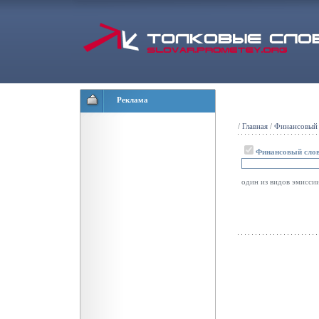
Реклама
/
Главная
/
Финансовый 
Финансовый сло
один из видов эмисси