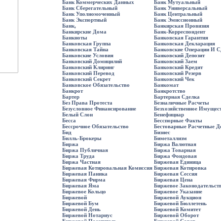
Банк Коммерческих Данных
Банк Мутуальный
Банк Сберегательный
Банк Универсальный
Банк Уполномоченный
Банк Центральный
Банк Экспортный
Банк Эмиссионный
Банк,
Банкирская Провизия
Банкирские Дома
Банк-Корреспондент
Банкноты
Банковская Гарантия
Банковская Группа
Банковская Декларация
Банковская Тайна
Банковские Операции И С
Банковские Условия
Банковский Депозит
Банковский Домицилий
Банковский Заем
Банковский Клиринг
Банковский Кредит
Банковский Перевод
Банковский Резерв
Банковский Секрет
Банковский Чек
Банковское Обязательство
Банкомат
Банкрот
Банкротство
Бартер
Бартерная Сделка
Без Права Протеста
Безналичные Расчеты
Безусловное Финансирование
Безхозяйственное Имущес
Белый Слон
Бенефициар
Бесса
Бесспорные Факты
Бессрочное Обязательство
Бестоварные Расчетные 
Бид
Бизнес
Билль-Брокеры
Биметаллизм
Биржа
Биржа Валютная
Биржа Публичная
Биржа Товарная
Биржа Труда
Биржа Фондовая
Биржа Частная
Биржевая Единица
Биржевая Котировальная Комиссия
Биржевая Котировка
Биржевая Паника
Биржевая Сессия
Биржевая Фирма
Биржевая Цена
Биржевая Яма
Биржевое Законодательст
Биржевое Кольцо
Биржевое Указание
Биржевой
Биржевой Аукцион
Биржевой Бум
Биржевой Бюллетень
Биржевой День
Биржевой Комитет
Биржевой Нотариус
Биржевой Оборот