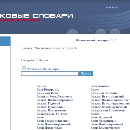
Финансовый словарь - "Б"
/
Главная
/
Финансовый словарь
/ буква Б
Содержит
134
слов
Финансовый словарь
Багаж
База Данных
База Контракта
Базис
Базисная Цена
Базисные Условия
Базовая Рентабельность
Баланс Бухгалтерский
Баланс Внешнеторговый
Баланс Внешнеэкономичес
Баланс Годовой
Баланс Консолидированн
Баланс Платежный
Баланс Промежуточный
Баланс Результатов
Балансовая Стоимость
Балансовые Убытки
Баллон
Банк
Банк Большой
Банк Государственный
Банк Депозитный
Банк Инвестиционный
Банк Инновационный
Банк Ипотечный
Банк Коммерческий