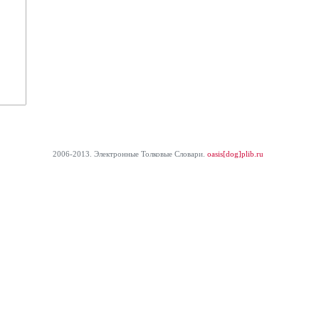
2006-2013. Электронные Толковые Cловари.
oasis[dog]plib.ru