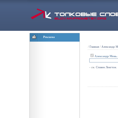
Реклама
/
Главная
/
Александр М
Александр Мень.
- см.
Стивен
Ленгтон
.