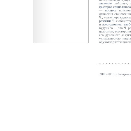
значение
, действуя, 
факторов
социального
—
процесс
присвоен
движения становлени
Ч., к-рые порождаются
развитие
Ч. с обществ
и
всестороннее
,
своб
будущего — это Ч. ра
целостная, всесторон
его духовного и физ
уникальностью инди
одухотворяется высо
2006-2013. Электрон