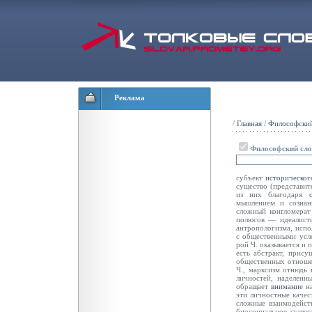
Реклама
/
Главная
/
Философский
Философский сл
субъект
историческог
существо (представит
из них благодаря
мышлением и сознан
сложный конгломера
полюсов — идеалисти
антропологизма, исп
с общественными усл
рой Ч. оказывается и
есть абстракт, прису
общественных отноше
Ч., марксизм отнюдь 
личностей, наделенн
обращает
внимание
на
эти личностные качес
сложные взаимодейст
биосоциальное сущес