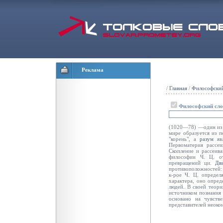
Реклама
/
Главная
/
Философский
Философский сл
(1020—78) —один из 
мире образуется из 
"корень", а
разум
явл
Первоматерия рассеи
Скопление и рассеив
философии Ч. Ц. о
превращений ци.
Дв
противоположностей:
к-рое Ч. Ц. определ
характера, оно опред
людей. В своей теори
источником познания 
основано на чувств
представителей неоко