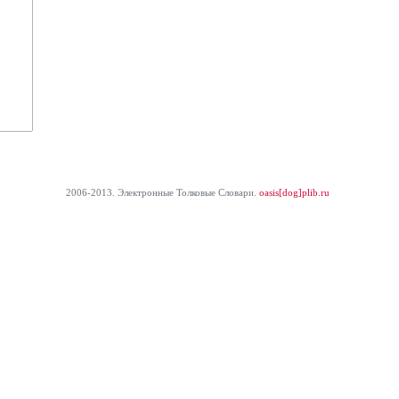
2006-2013. Электронные Толковые Cловари.
oasis[dog]plib.ru