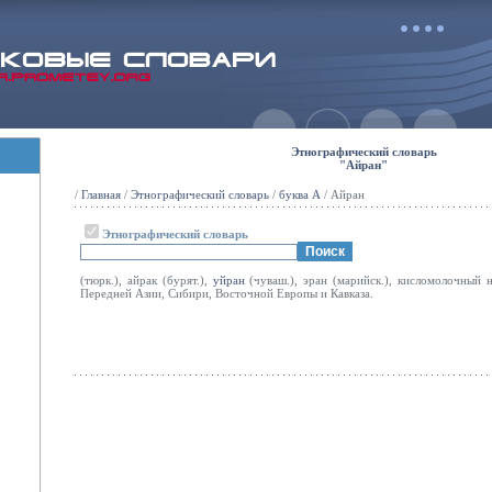
Этнографический словарь
"Айран"
/
Главная
/
Этнографический словарь
/
буква А
/ Айран
Этнографический словарь
(тюрк.), айрак (бурят.),
уйран
(чуваш.), эран (марийск.), кисломолочный 
Передней Азии, Сибири, Восточной Европы и Кавказа.