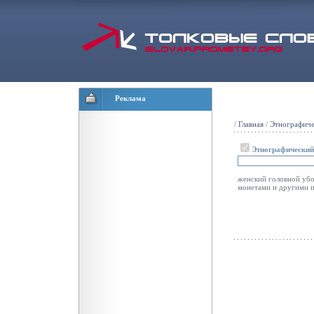
Реклама
/
Главная
/
Этнографиче
Этнографический
женский головной убо
монетами и другими п