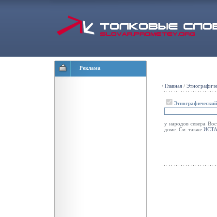
Реклама
/
Главная
/
Этнографиче
Этнографический
у народов севера Вос
доме. См. также
ИСТ