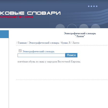
Этнографический словарь
"Лапти"
/
Главная
/
Этнографический словарь
/
буква Л
/ Лапти
Этнографический словарь
плетёная обувь из лыка у народов Восточной Европы.