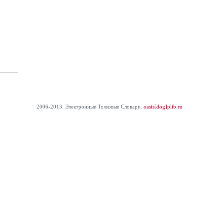
2006-2013. Электронные Толковые Cловари.
oasis[dog]plib.ru