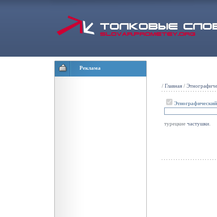
Реклама
/
Главная
/
Этнографиче
Этнографический
турецкие
частушки
.