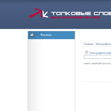
Реклама
/
Главная
/
Этнографиче
Этнографический
нават, варёный криста