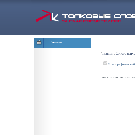
Реклама
/
Главная
/
Этнографиче
Этнографический
оленья или лосиная з