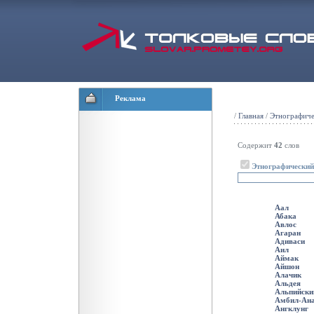
Реклама
/
Главная
/
Этнографиче
Содержит
42
слов
Этнографический
Аал
Абака
Авлос
Агаран
Адиваси
Аил
Аймак
Айшон
Алачик
Альдея
Альпийски
Амбил-Ан
Ангклунг