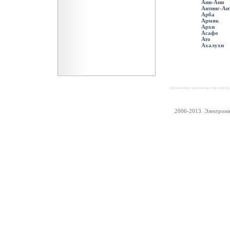
Ани-Ани
Антинг-Ан
Арба
Армяк
Архи
Асафо
Ато
Ахалухи
2006-2013. Электрон